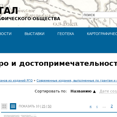
Jump to navigation
ТАЛ
ПОИСК
АФИЧЕСКОГО ОБЩЕСТВА
Форма
поиска
ВОСТИ
ВЫСТАВКИ
ГЕОТЕКА
КАРТОГРАФИЧЕ
ро и достопримечательност
ланов из изданий РГО
»
Современные издания, выполненные по грантам и
Сортировать по:
Hазванию
Дате со
«
‹
…
2
ПОКАЗАТЬ
10
|
25
|
50
С