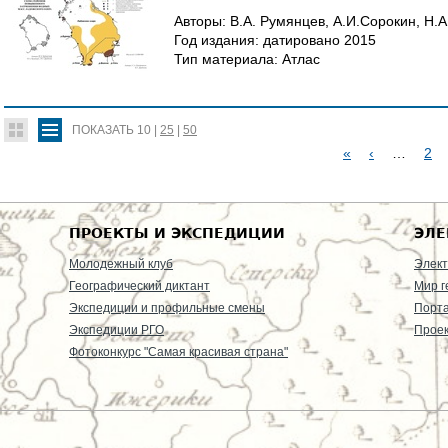
Авторы:
В.А. Румянцев, А.И.Сорокин, Н.А
Год издания:
датировано
2015
Тип материала:
Атлас
ПОКАЗАТЬ
10
|
25
|
50
«
‹
…
2
С
Т
ПРОЕКТЫ И ЭКСПЕДИЦИИ
ЭЛЕ
Р
Молодежный клуб
Элект
Географический диктант
Мир г
А
Экспедиции и профильные смены
Порт
Экспедиции РГО
Проек
Н
Фотоконкурс "Самая красивая страна"
И
Ц