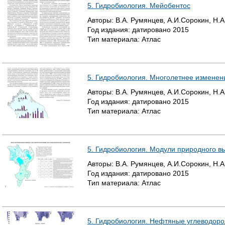
5. Гидробиология. Мейобентос
Т
Авторы:
В.А. Румянцев, А.И.Сорокин, Н.А
Год издания:
датировано
2015
Р
Тип материала:
Атлас
А
Н
5. Гидробиология. Многолетнее изменени
И
Авторы:
В.А. Румянцев, А.И.Сорокин, Н.А
Год издания:
датировано
2015
Ц
Тип материала:
Атлас
Ы
5. Гидробиология. Модули природного вы
Авторы:
В.А. Румянцев, А.И.Сорокин, Н.А
Год издания:
датировано
2015
Тип материала:
Атлас
5. Гидробиология. Нефтяные углеводор