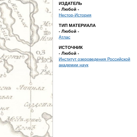
д
ИЗДАТЕЛЬ
- Любой -
е
Нестор-История
ТИП МАТЕРИАЛА
с
- Любой -
Атлас
ь
ИСТОЧНИК
- Любой -
Институт озероведения Российской
академии наук