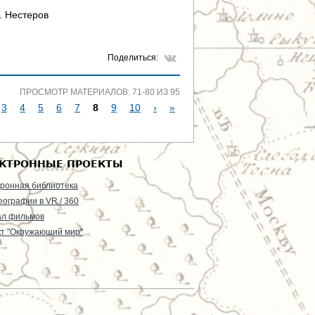
. Нестеров
Поделиться:
ПРОСМОТР МАТЕРИАЛОВ: 71-80 ИЗ 95
3
4
5
6
7
8
9
10
›
»
КТРОННЫЕ ПРОЕКТЫ
ронная библиотека
еографии в VR / 360
ал фильмов
т "Окружающий мир"