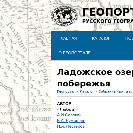
ГЕОПОР
РУССКОГО ГЕОГР
ГЛАВНАЯ
КАТАЛОГ
НО
О ГЕОПОРТАЛЕ
Ладожское озе
побережья
Геопортал
»
Каталог
»
Собрание карт и п
В
АВТОР
- Любой -
ы
А.И.Сорокин
В.А. Румянцев
з
Н.А. Нестеров