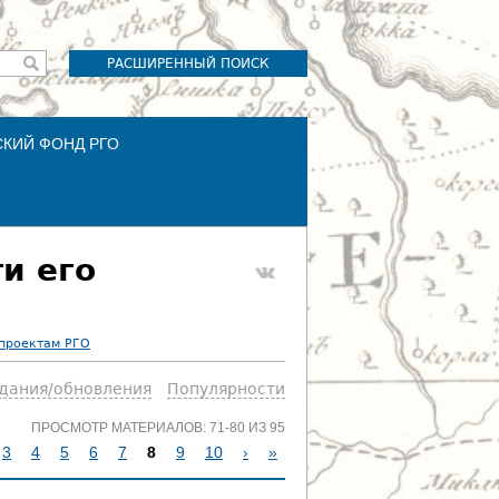
РАСШИРЕННЫЙ ПОИСК
СКИЙ ФОНД РГО
и его
 проектам РГО
здания/обновления
Популярности
ПРОСМОТР МАТЕРИАЛОВ: 71-80 ИЗ 95
3
4
5
6
7
8
9
10
›
»