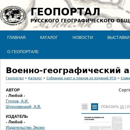
Jump to navigation
ГЕОПОРТАЛ
РУССКОГО ГЕОГРАФИЧЕСКОГО ОБЩ
ГЛАВНАЯ
КАТАЛОГ
НОВОСТИ
ВЫСТАВКИ
О ГЕОПОРТАЛЕ
Военно-географический а
Геопортал
»
Каталог
»
Собрание карт и планов из изданий РГО
»
Совр
В
АВТОР
Сорт
- Любой -
ы
Глухов, А.И.
Шурховецкий, А.В.
ПОКАЗАТЬ
10
|
2
з
ИЗДАТЕЛЬ
д
- Любой -
Издательство Эксмо