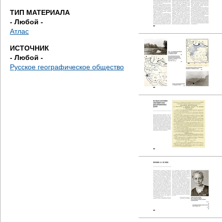
е
ТИП МАТЕРИАЛА
- Любой -
с
Атлас
ь
ИСТОЧНИК
- Любой -
Русское географическое общество