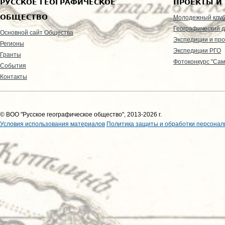
РУССКОЕ ГЕОГРАФИЧЕСКОЕ
ПРОЕКТЫ И
ОБЩЕСТВО
Молодежный клу
Географический д
Основной сайт Общества
Экспедиции и пр
Регионы
Экспедиции РГО
Гранты
Фотоконкурс "Сам
События
Контакты
© ВОО "Русское географическое общество", 2013-2026 г.
Условия использования материалов
Политика защиты и обработки персонал