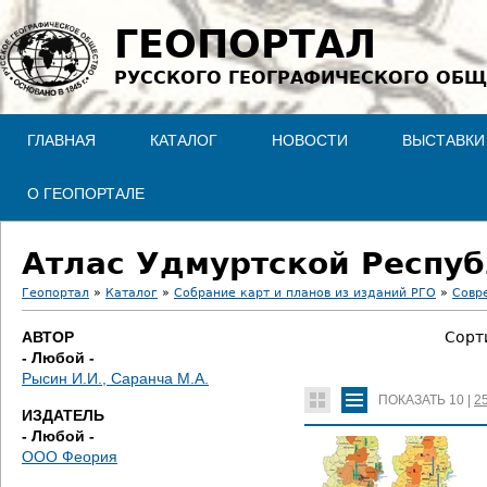
Jump to navigation
ГЕОПОРТАЛ
РУССКОГО ГЕОГРАФИЧЕСКОГО ОБЩ
ГЛАВНАЯ
КАТАЛОГ
НОВОСТИ
ВЫСТАВКИ
О ГЕОПОРТАЛЕ
Атлас Удмуртской Респу
Геопортал
»
Каталог
»
Собрание карт и планов из изданий РГО
»
Совр
В
АВТОР
Сорт
- Любой -
ы
Рысин И.И., Саранча М.А.
ПОКАЗАТЬ
10
|
2
з
ИЗДАТЕЛЬ
- Любой -
д
ООО Феория