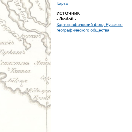
д
Карта
ИСТОЧНИК
е
- Любой -
Картографический фонд Русского
с
географического общества
ь