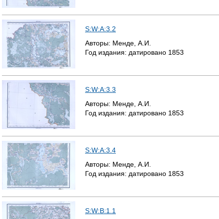
S:W:A:3.2
Авторы:
Менде, А.И.
Год издания:
датировано
1853
S:W:A:3.3
Авторы:
Менде, А.И.
Год издания:
датировано
1853
S:W:A:3.4
Авторы:
Менде, А.И.
Год издания:
датировано
1853
S:W:B:1.1