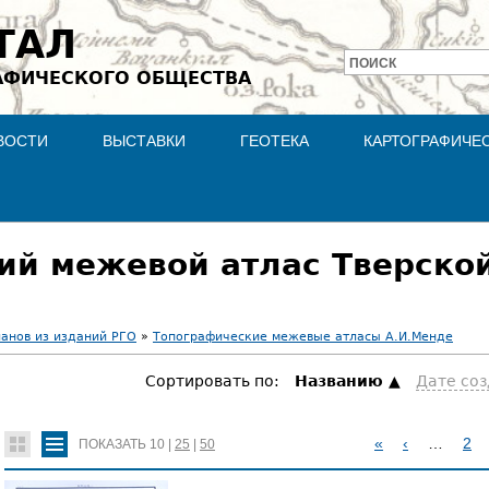
Jump to navigation
ТАЛ
ПОИСК
АФИЧЕСКОГО ОБЩЕСТВА
Форма
поиска
ВОСТИ
ВЫСТАВКИ
ГЕОТЕКА
КАРТОГРАФИЧЕ
ий межевой атлас Тверско
ланов из изданий РГО
»
Топографические межевые атласы А.И.Менде
Сортировать по:
Hазванию
Дате со
«
‹
…
2
ПОКАЗАТЬ
10
|
25
|
50
С