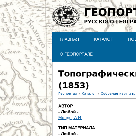
ГЕОПОР
РУССКОГО ГЕОГР
ГЛАВНАЯ
КАТАЛОГ
НО
О ГЕОПОРТАЛЕ
Топографическ
(1853)
Геопортал
»
Каталог
»
Собрание карт и п
В
АВТОР
- Любой -
ы
Менде, А.И.
з
ТИП МАТЕРИАЛА
- Любой -