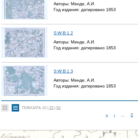
Авторы:
Менде, А.И.
Год издания:
датировано
1853
S:W:B:1.2
Авторы:
Менде, А.И.
Год издания:
датировано
1853
S:W:B:1.3
Авторы:
Менде, А.И.
Год издания:
датировано
1853
ПОКАЗАТЬ
10
|
25
|
50
«
‹
…
2
С
Т