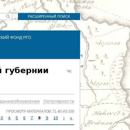
РАСШИРЕННЫЙ ПОИСК
СКИЙ ФОНД РГО
й губернии
здания/обновления
Популярности
ПРОСМОТР МАТЕРИАЛОВ: 71-80 ИЗ 100
3
4
5
6
7
8
9
10
›
»