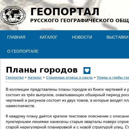
Jump to navigation
ГЕОПОРТАЛ
РУССКОГО ГЕОГРАФИЧЕСКОГО ОБЩ
ГЛАВНАЯ
КАТАЛОГ
НОВОСТИ
ВЫСТАВКИ
О ГЕОПОРТАЛЕ
Планы городов
Геопортал
»
Каталог
»
Старинные атласы и карты
»
Планы и гербы го
В
В коллекции представлены планы городов из Книги чертежей и 
состоит из трёх выпусков, охватывающих обширный период росс
ы
чертежей и рисунков состоит из двух томов, в которые входят п
наместничеств.
з
К каждому плану даётся краткое текстовое пояснение с описан
д
пунктирными линиями нанесены старые кварталы поверх спроект
старой нерегулярной планировкой и с новой структурой улиц. С