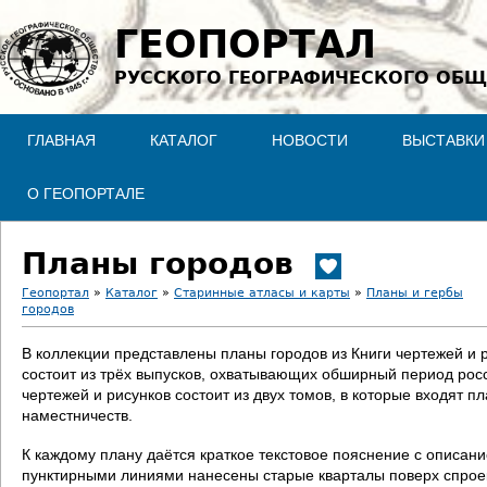
Jump to navigation
ГЕОПОРТАЛ
РУССКОГО ГЕОГРАФИЧЕСКОГО ОБЩ
ГЛАВНАЯ
КАТАЛОГ
НОВОСТИ
ВЫСТАВКИ
О ГЕОПОРТАЛЕ
Планы городов
Геопортал
»
Каталог
»
Старинные атласы и карты
»
Планы и гербы
городов
В
В коллекции представлены планы городов из Книги чертежей и 
ы
состоит из трёх выпусков, охватывающих обширный период росс
чертежей и рисунков состоит из двух томов, в которые входят п
з
наместничеств.
д
К каждому плану даётся краткое текстовое пояснение с описан
пунктирными линиями нанесены старые кварталы поверх спроект