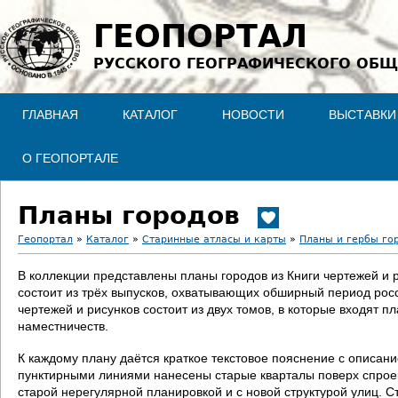
Jump to navigation
ГЕОПОРТАЛ
РУССКОГО ГЕОГРАФИЧЕСКОГО ОБЩ
ГЛАВНАЯ
КАТАЛОГ
НОВОСТИ
ВЫСТАВКИ
О ГЕОПОРТАЛЕ
Планы городов
Геопортал
»
Каталог
»
Старинные атласы и карты
»
Планы и гербы го
В
В коллекции представлены планы городов из Книги чертежей и 
состоит из трёх выпусков, охватывающих обширный период росс
ы
чертежей и рисунков состоит из двух томов, в которые входят п
наместничеств.
з
К каждому плану даётся краткое текстовое пояснение с описан
д
пунктирными линиями нанесены старые кварталы поверх спроект
старой нерегулярной планировкой и с новой структурой улиц. С