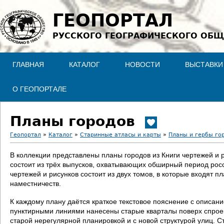
Jump to navigation
ГЕОПОРТАЛ
РУССКОГО ГЕОГРАФИЧЕСКОГО ОБЩ
ГЛАВНАЯ
КАТАЛОГ
НОВОСТИ
ВЫСТАВКИ
О ГЕОПОРТАЛЕ
Планы городов
Геопортал
»
Каталог
»
Старинные атласы и карты
»
Планы и гербы го
В
В коллекции представлены планы городов из Книги чертежей и 
состоит из трёх выпусков, охватывающих обширный период росс
ы
чертежей и рисунков состоит из двух томов, в которые входят п
наместничеств.
з
К каждому плану даётся краткое текстовое пояснение с описан
д
пунктирными линиями нанесены старые кварталы поверх спроект
старой нерегулярной планировкой и с новой структурой улиц. С