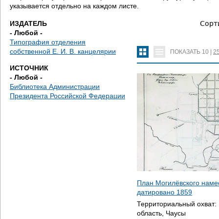
е
указывается отдельно на каждом листе.
с
ИЗДАТЕЛЬ
Сорт
- Любой -
ь
Типография отделения
собственной Е. И. В. канцелярии
ПОКАЗАТЬ
10
|
2
ИСТОЧНИК
- Любой -
Библиотека Администрации
Президента Российской Федерации
План Могилёвского намес
датировано
1859
Территориальный охват:
область, Чаусы