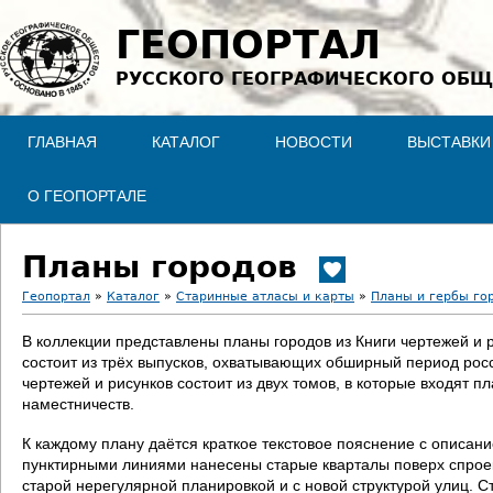
Jump to navigation
ГЕОПОРТАЛ
РУССКОГО ГЕОГРАФИЧЕСКОГО ОБЩ
ГЛАВНАЯ
КАТАЛОГ
НОВОСТИ
ВЫСТАВКИ
О ГЕОПОРТАЛЕ
Планы городов
Геопортал
»
Каталог
»
Старинные атласы и карты
»
Планы и гербы го
В
В коллекции представлены планы городов из Книги чертежей и 
состоит из трёх выпусков, охватывающих обширный период росс
ы
чертежей и рисунков состоит из двух томов, в которые входят п
наместничеств.
з
К каждому плану даётся краткое текстовое пояснение с описан
д
пунктирными линиями нанесены старые кварталы поверх спроект
старой нерегулярной планировкой и с новой структурой улиц. С