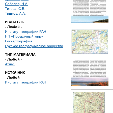
д
Соболев, Н.А.
Титова, С.В.
е
Тишков, А.А.
с
ИЗДАТЕЛЬ
- Любой -
ь
Институт географии РАН
НП «Прозрачный мир»
Роскартография
Русское географическое общество
ТИП МАТЕРИАЛА
- Любой -
Атлас
ИСТОЧНИК
- Любой -
Институт географии РАН