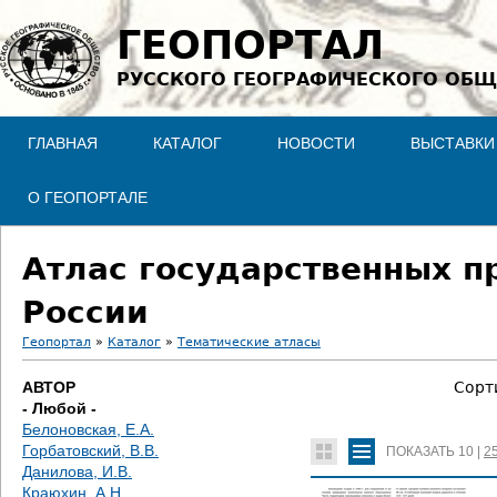
Jump to navigation
ГЕОПОРТАЛ
РУССКОГО ГЕОГРАФИЧЕСКОГО ОБЩ
ГЛАВНАЯ
КАТАЛОГ
НОВОСТИ
ВЫСТАВКИ
О ГЕОПОРТАЛЕ
Атлас государственных п
России
Геопортал
»
Каталог
»
Тематические атласы
В
АВТОР
Сорт
- Любой -
ы
Белоновская, Е.А.
Горбатовский, В.В.
ПОКАЗАТЬ
10
|
2
з
Данилова, И.В.
Краюхин, А.Н.