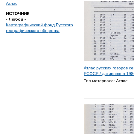
д
Атлас
ИСТОЧНИК
е
- Любой -
Картографический фонд Русского
с
географического общества
ь
Атлас русских говоров с
РСФСР / датировано
198
Тип материала:
Атлас