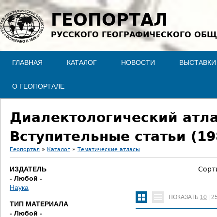
Jump to navigation
ГЕОПОРТАЛ
РУССКОГО ГЕОГРАФИЧЕСКОГО ОБЩ
ГЛАВНАЯ
КАТАЛОГ
НОВОСТИ
ВЫСТАВКИ
О ГЕОПОРТАЛЕ
Диалектологический атлас
Вступительные статьи (19
Геопортал
»
Каталог
»
Тематические атласы
В
ИЗДАТЕЛЬ
Сорт
- Любой -
ы
Наука
ПОКАЗАТЬ
10
|
2
з
ТИП МАТЕРИАЛА
- Любой -