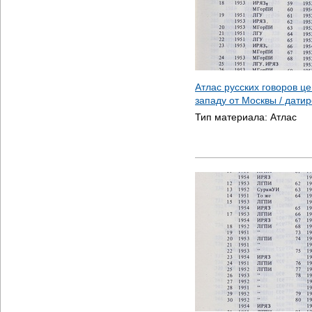
Атлас русских говоров ц
западу от Москвы / дати
Тип материала:
Атлас