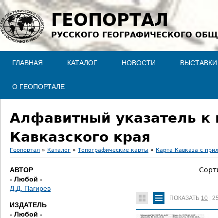
Jump to navigation
ГЕОПОРТАЛ
РУССКОГО ГЕОГРАФИЧЕСКОГО ОБЩ
ГЛАВНАЯ
КАТАЛОГ
НОВОСТИ
ВЫСТАВКИ
О ГЕОПОРТАЛЕ
Алфавитный указатель к 
Кавказского края
Геопортал
»
Каталог
»
Топографические карты
»
Карта Кавказа с при
В
АВТОР
Сорт
- Любой -
ы
Д.Д. Пагирев
ПОКАЗАТЬ
10
|
2
з
ИЗДАТЕЛЬ
- Любой -