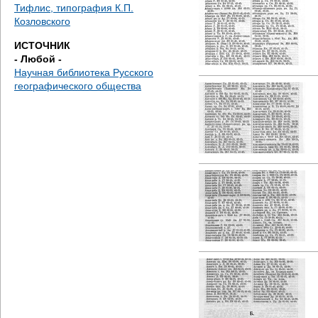
д
Тифлис, типография К.П.
Козловского
е
ИСТОЧНИК
- Любой -
с
Научная библиотека Русского
географического общества
ь