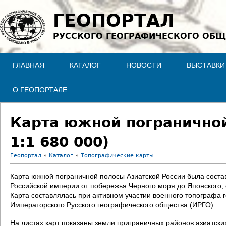
Jump to navigation
ГЕОПОРТАЛ
РУССКОГО ГЕОГРАФИЧЕСКОГО ОБЩ
ГЛАВНАЯ
КАТАЛОГ
НОВОСТИ
ВЫСТАВКИ
О ГЕОПОРТАЛЕ
Карта южной пограничной
1:1 680 000)
Геопортал
»
Каталог
»
Топографические карты
В
Карта южной пограничной полосы Азиатской России была соста
Российской империи от побережья Черного моря до Японского, со
ы
Карта составлялась при активном участии военного топографа
Императорского Русского географического общества (ИРГО).
з
На листах карт показаны земли приграничных районов азиатски