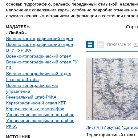
д
основы: гидрографию, рельеф, переданный отмывкой, населенн
наполнения содержания карты, особенно подробно отмечены на
е
служила основным источником информации о состоянии погран
с
ИЗДАТЕЛЬ
Сорт
- Любой -
ь
Военно-картографический отдел
Военно-картографический отдел
ПОКАЗАТЬ
10
|
2
ВТУ ГУРККА
Военно-топографический отдел
Военно-топографический отдел ГУ
ГШ
Военно-топографический отдел
Главного Штаба
Военно-топографическое
управление
Генеральный штаб РККА
Картографический отдел КВТ
Корпус военных топографов
Управление военных топографов
Управление военных топографов
РККА
Лист VI (Иркутск) / дати
Территориальный охват:
ИСТОЧНИК