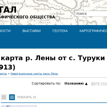
Jump to navigation
ТАЛ
ПОИСК
АФИЧЕСКОГО ОБЩЕСТВА
Форма
поиска
ВОСТИ
ВЫСТАВКИ
ГЕОТЕКА
КАРТОГРАФИЧЕ
карта р. Лены от с. Туруки 
913)
карты
»
Навигационные карты реки Лены
Сортировать по:
Hазванию
Дате со
ПОКАЗАТЬ
10