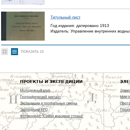
Титульный лист
Год издания:
датировано
1913
Издатель:
Управление внутренних водны
ПОКАЗАТЬ
10
ПРОЕКТЫ И ЭКСПЕДИЦИИ
ЭЛЕ
Молодежный клуб
Элект
Географический диктант
Мир г
Экспедиции и профильные смены
Порт
Экспедиции РГО
Проек
Фотоконкурс "Самая красивая страна"