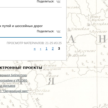
Поделиться:
х путей и шоссейных дорог
Поделиться:
ПРОСМОТР МАТЕРИАЛОВ: 21-25 ИЗ 25
«
‹
1
2
3
С
Т
КТРОННЫЕ ПРОЕКТЫ
Р
ронная библиотека
еографии в VR / 360
А
ал фильмов
т "Окружающий мир"
Н
И