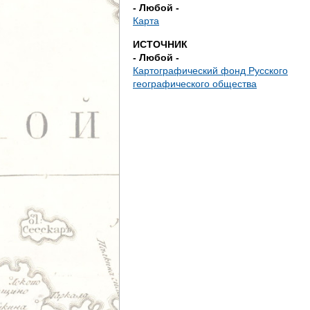
д
- Любой -
Карта
е
ИСТОЧНИК
- Любой -
с
Картографический фонд Русского
географического общества
ь