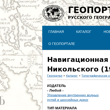
ГЕОПОР
РУССКОГО ГЕОГР
ГЛАВНАЯ
КАТАЛОГ
НО
О ГЕОПОРТАЛЕ
Навигационная 
Никольского (1
Геопортал
»
Каталог
»
Топографические 
В
ИЗДАТЕЛЬ
- Любой -
ы
Управление внутренних водных
путей и шоссейных дорог
з
ТИП МАТЕРИАЛА