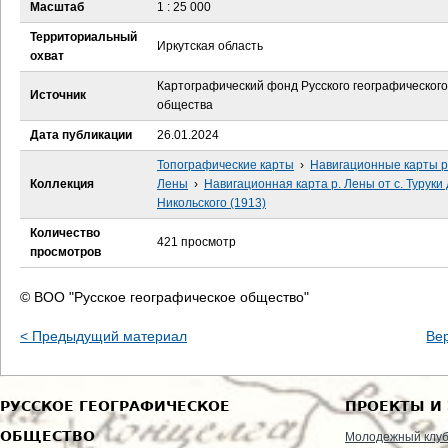
е
Масштаб
1 : 25 000
Территориальный
с
Иркутская область
охват
ь
Картографический фонд Русского географического
Источник
общества
Дата публикации
26.01.2024
Топографические карты
›
Навигационные карты р
Коллекция
Лены
›
Навигационная карта р. Лены от с. Туруки 
Никольского (1913)
Количество
421 просмотр
просмотров
© ВОО "Русское географическое общество"
< Предыдущий материал
Ве
РУССКОЕ ГЕОГРАФИЧЕСКОЕ
ПРОЕКТЫ И
ОБЩЕСТВО
Молодежный клу