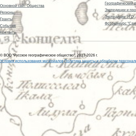
Географический д
Основной сайт Общества
Экспедиции и пр
Регионы
Экспедиции РГО
Гранты
Фотоконкурс "Сам
События
Контакты
© ВОО "Русское географическое общество", 2013-2026 г.
Условия использования материалов
Политика защиты и обработки персонал