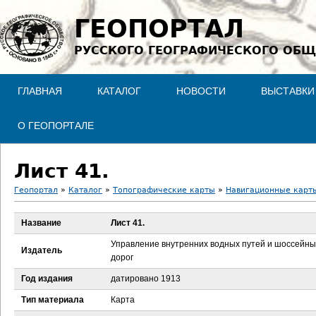
Jump to navigation
ГЕОПОРТАЛ
РУССКОГО ГЕОГРАФИЧЕСКОГО ОБЩ
ГЛАВНАЯ
КАТАЛОГ
НОВОСТИ
ВЫСТАВКИ
О ГЕОПОРТАЛЕ
Лист 41.
Геопортал
»
Каталог
»
Топографические карты
»
Навигационные карт
В
Название
Лист 41.
ы
Управление внутренних водных путей и шоссейны
Издатель
дорог
з
Год издания
датировано 1913
д
Тип материала
Карта