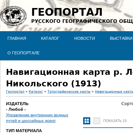
Jump to navigation
ГЕОПОРТАЛ
РУССКОГО ГЕОГРАФИЧЕСКОГО ОБЩ
ГЛАВНАЯ
КАТАЛОГ
НОВОСТИ
ВЫСТАВКИ
О ГЕОПОРТАЛЕ
Навигационная карта р. Ле
Никольского (1913)
Геопортал
»
Каталог
»
Топографические карты
»
Навигационные карт
В
ИЗДАТЕЛЬ
Сорт
- Любой -
ы
Управление внутренних водных
путей и шоссейных дорог
ПОКАЗАТЬ
10
з
ТИП МАТЕРИАЛА