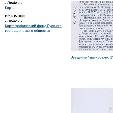
д
- Любой -
Карта
е
ИСТОЧНИК
- Любой -
с
Картографический фонд Русского
географического общества
ь
Введение / датировано
1