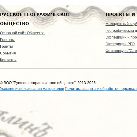
РУССКОЕ ГЕОГРАФИЧЕСКОЕ
ПРОЕКТЫ И
ОБЩЕСТВО
Молодежный клу
Географический д
Основной сайт Общества
Экспедиции и пр
Регионы
Экспедиции РГО
Гранты
Фотоконкурс "Сам
События
Контакты
© ВОО "Русское географическое общество", 2013-2026 г.
Условия использования материалов
Политика защиты и обработки персонал