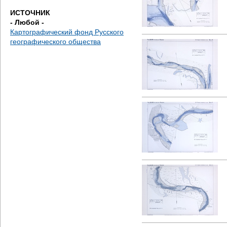
е
ИСТОЧНИК
- Любой -
с
Картографический фонд Русского
географического общества
ь