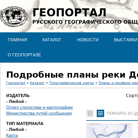
Jump to navigation
ГЕОПОРТАЛ
РУССКОГО ГЕОГРАФИЧЕСКОГО ОБЩ
ГЛАВНАЯ
КАТАЛОГ
НОВОСТИ
ВЫСТАВКИ
О ГЕОПОРТАЛЕ
Подробные планы реки Д
Геопортал
»
Каталог
»
Топографические карты
»
Планы и профили ре
В
ИЗДАТЕЛЬ
Сорт
- Любой -
ы
Отдел статистики и картографии
Министерства путей сообщения
ПОКАЗАТЬ
10
|
2
з
ТИП МАТЕРИАЛА
д
- Любой -
Карта