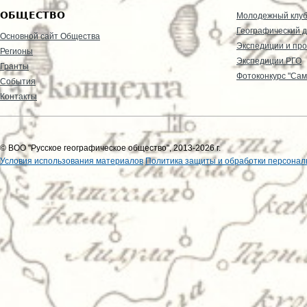
ОБЩЕСТВО
Молодежный клу
Географический д
Основной сайт Общества
Экспедиции и пр
Регионы
Экспедиции РГО
Гранты
Фотоконкурс "Сам
События
Контакты
© ВОО "Русское географическое общество", 2013-2026 г.
Условия использования материалов
Политика защиты и обработки персонал