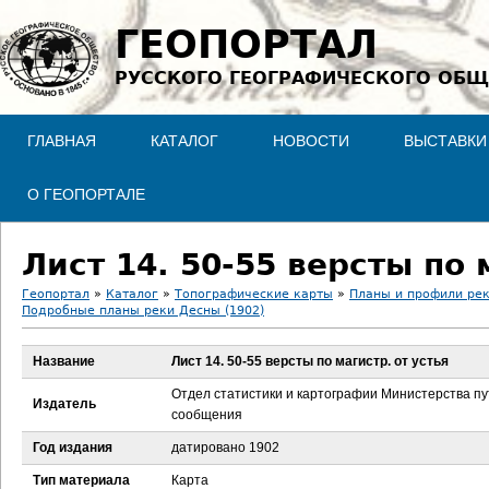
Jump to navigation
ГЕОПОРТАЛ
РУССКОГО ГЕОГРАФИЧЕСКОГО ОБЩ
ГЛАВНАЯ
КАТАЛОГ
НОВОСТИ
ВЫСТАВКИ
О ГЕОПОРТАЛЕ
Лист 14. 50-55 версты по 
Геопортал
»
Каталог
»
Топографические карты
»
Планы и профили ре
Подробные планы реки Десны (1902)
В
Название
Лист 14. 50-55 версты по магистр. от устья
ы
Отдел статистики и картографии Министерства п
Издатель
з
сообщения
Год издания
датировано 1902
д
Тип материала
Карта