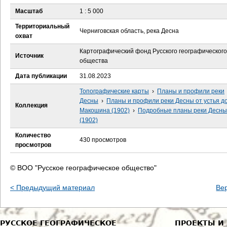
е
Масштаб
1 : 5 000
с
Территориальный
Черниговская область, река Десна
охват
ь
Картографический фонд Русского географического
Источник
общества
Дата публикации
31.08.2023
Топографические карты
›
Планы и профили реки
Десны
›
Планы и профили реки Десны от устья до
Коллекция
Макошина (1902)
›
Подробные планы реки Десны
(1902)
Количество
430 просмотров
просмотров
© ВОО "Русское географическое общество"
< Предыдущий материал
Ве
РУССКОЕ ГЕОГРАФИЧЕСКОЕ
ПРОЕКТЫ И