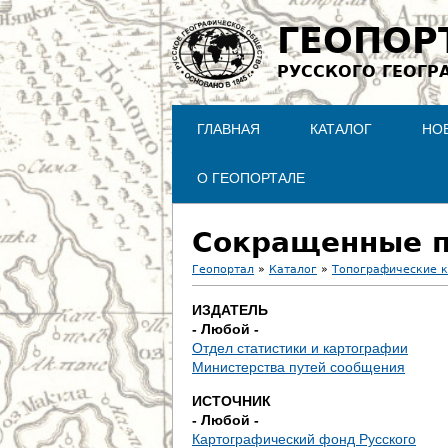
ГЕОПОР
РУССКОГО ГЕОГР
ГЛАВНАЯ
КАТАЛОГ
НО
О ГЕОПОРТАЛЕ
Сокращенные п
Геопортал
»
Каталог
»
Топографические 
В
ИЗДАТЕЛЬ
- Любой -
ы
Отдел статистики и картографии
Министерства путей сообщения
з
ИСТОЧНИК
д
- Любой -
Картографический фонд Русского