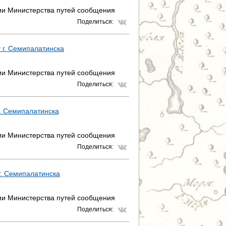
фии Министерства путей сообщения
Р
Поделиться:
А
т г. Семипалатинска
Н
И
фии Министерства путей сообщения
Поделиться:
Ц
Ы
 г. Семипалатинска
фии Министерства путей сообщения
Поделиться:
 г. Семипалатинска
фии Министерства путей сообщения
Поделиться: