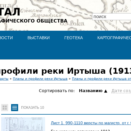
Jump to navigation
ТАЛ
ПОИСК
АФИЧЕСКОГО ОБЩЕСТВА
Форма
поиска
ВОСТИ
ВЫСТАВКИ
ГЕОТЕКА
КАРТОГРАФИЧЕ
рофили реки Иртыша (191
карты
»
Планы и профили реки Иртыша
»
Планы и профили реки Иртыша от 
Сортировать по:
Hазванию
Дате со
ПОКАЗАТЬ
10
Лист 1. 990-1110 версты по магистр. от г