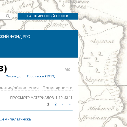
РАСШИРЕННЫЙ ПОИСК
СКИЙ ФОНД РГО
3)
г. Омска до г. Тобольска (1913)
здания/обновления
Популярности
ПРОСМОТР МАТЕРИАЛОВ: 1-10 ИЗ 11
1
2
›
»
С
. Семипалатинска
Т