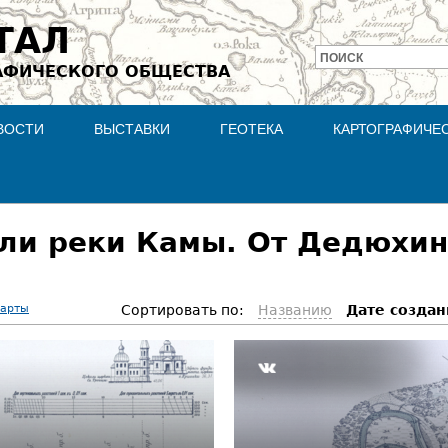
Jump to navigation
ТАЛ
ПОИСК
АФИЧЕСКОГО ОБЩЕСТВА
Форма
поиска
ВОСТИ
ВЫСТАВКИ
ГЕОТЕКА
КАРТОГРАФИЧЕ
и реки Камы. От Дедюхина
карты
Сортировать по:
Названию
Дате создан