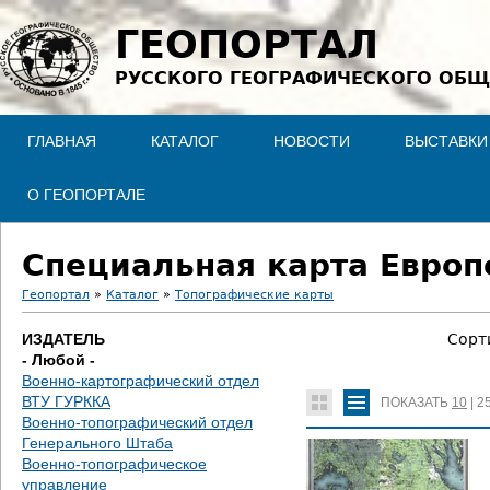
Jump to navigation
ГЕОПОРТАЛ
РУССКОГО ГЕОГРАФИЧЕСКОГО ОБЩ
ГЛАВНАЯ
КАТАЛОГ
НОВОСТИ
ВЫСТАВКИ
О ГЕОПОРТАЛЕ
Специальная карта Европе
Геопортал
»
Каталог
»
Топографические карты
В
ИЗДАТЕЛЬ
Сорт
- Любой -
ы
Военно-картографический отдел
ВТУ ГУРККА
ПОКАЗАТЬ
10
|
2
з
Военно-топографический отдел
Генерального Штаба
д
Военно-топографическое
управление