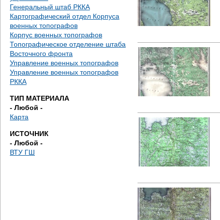
е
Генеральный штаб РККА
Картографический отдел Корпуса
с
военных топографов
Корпус военных топографов
ь
Топографическое отделение штаба
Восточного фронта
Управление военных топографов
Управление военных топографов
РККА
ТИП МАТЕРИАЛА
- Любой -
Карта
ИСТОЧНИК
- Любой -
ВТУ ГШ