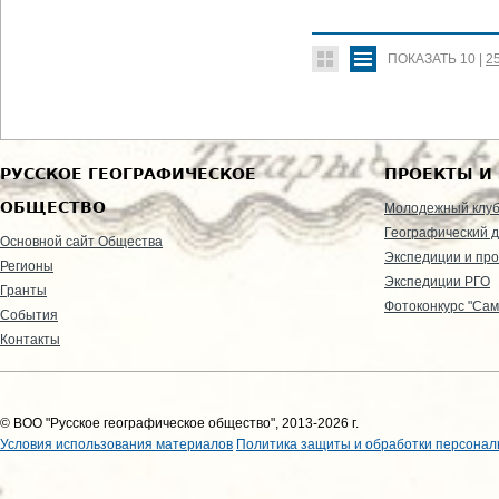
ПОКАЗАТЬ
10
|
2
РУССКОЕ ГЕОГРАФИЧЕСКОЕ
ПРОЕКТЫ И
ОБЩЕСТВО
Молодежный клу
Географический д
Основной сайт Общества
Экспедиции и пр
Регионы
Экспедиции РГО
Гранты
Фотоконкурс "Сам
События
Контакты
© ВОО "Русское географическое общество", 2013-2026 г.
Условия использования материалов
Политика защиты и обработки персонал