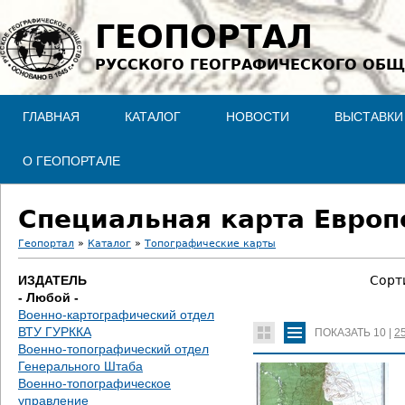
Jump to navigation
ГЕОПОРТАЛ
РУССКОГО ГЕОГРАФИЧЕСКОГО ОБЩ
ГЛАВНАЯ
КАТАЛОГ
НОВОСТИ
ВЫСТАВКИ
О ГЕОПОРТАЛЕ
Специальная карта Европе
Геопортал
»
Каталог
»
Топографические карты
В
ИЗДАТЕЛЬ
Сорт
- Любой -
ы
Военно-картографический отдел
ВТУ ГУРККА
ПОКАЗАТЬ
10
|
2
з
Военно-топографический отдел
Генерального Штаба
д
Военно-топографическое
управление