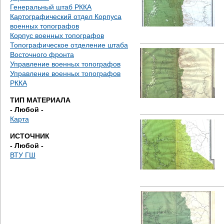
е
Генеральный штаб РККА
Картографический отдел Корпуса
с
военных топографов
Корпус военных топографов
ь
Топографическое отделение штаба
Восточного фронта
Управление военных топографов
Управление военных топографов
РККА
ТИП МАТЕРИАЛА
- Любой -
Карта
ИСТОЧНИК
- Любой -
ВТУ ГШ