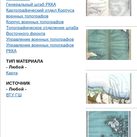
е
Генеральный штаб РККА
Картографический отдел Корпуса
с
военных топографов
Корпус военных топографов
ь
Топографическое отделение штаба
Восточного фронта
Управление военных топографов
Управление военных топографов
РККА
ТИП МАТЕРИАЛА
- Любой -
Карта
ИСТОЧНИК
- Любой -
ВТУ ГШ