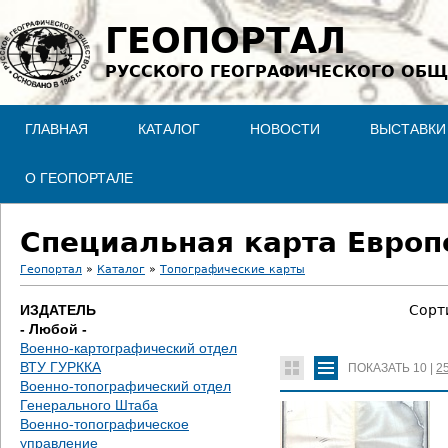
Jump to navigation
ГЕОПОРТАЛ
РУССКОГО ГЕОГРАФИЧЕСКОГО ОБЩ
ГЛАВНАЯ
КАТАЛОГ
НОВОСТИ
ВЫСТАВКИ
О ГЕОПОРТАЛЕ
Специальная карта Европе
Геопортал
»
Каталог
»
Топографические карты
В
ИЗДАТЕЛЬ
Сорт
- Любой -
ы
Военно-картографический отдел
ВТУ ГУРККА
ПОКАЗАТЬ
10
|
2
з
Военно-топографический отдел
Генерального Штаба
д
Военно-топографическое
управление