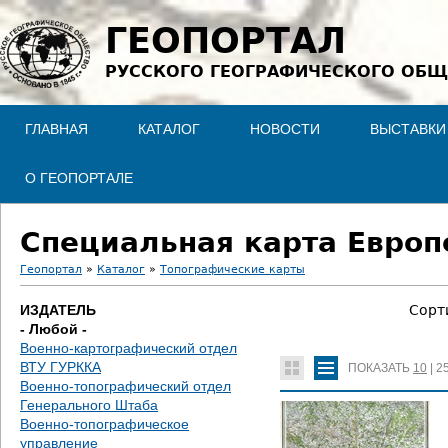
Jump to navigation
ГЕОПОРТАЛ
РУССКОГО ГЕОГРАФИЧЕСКОГО ОБЩ
ГЛАВНАЯ
КАТАЛОГ
НОВОСТИ
ВЫСТАВКИ
О ГЕОПОРТАЛЕ
Специальная карта Европе
Геопортал
»
Каталог
»
Топографические карты
В
ИЗДАТЕЛЬ
Сорт
- Любой -
ы
Военно-картографический отдел
ВТУ ГУРККА
ПОКАЗАТЬ
10
|
2
з
Военно-топографический отдел
Генерального Штаба
д
Военно-топографическое
управление