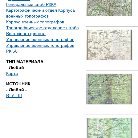
е
Генеральный штаб РККА
Картографический отдел Корпуса
с
военных топографов
Корпус военных топографов
ь
Топографическое отделение штаба
Восточного фронта
Управление военных топографов
Управление военных топографов
РККА
ТИП МАТЕРИАЛА
- Любой -
Карта
ИСТОЧНИК
- Любой -
ВТУ ГШ