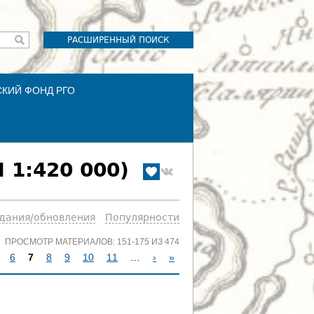
РАСШИРЕННЫЙ ПОИСК
СКИЙ ФОНД РГО
 1:420 000)
здания/обновления
Популярности
ПРОСМОТР МАТЕРИАЛОВ: 151-175 ИЗ 474
6
7
8
9
10
11
…
›
»