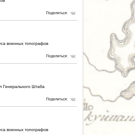
фов
Поделиться:
уса военных топографов
Поделиться:
л Генерального Штаба
Поделиться:
уса военных топографов