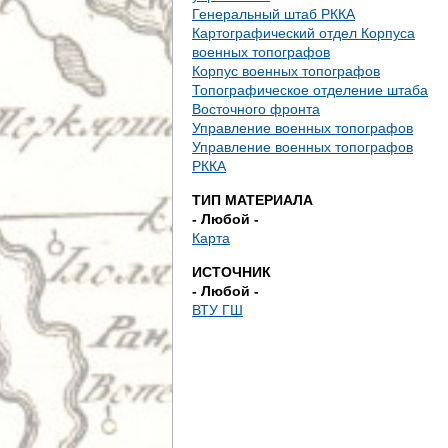
е
Генеральный штаб РККА
Картографический отдел Корпуса
с
военных топографов
Корпус военных топографов
ь
Топографическое отделение штаба
Восточного фронта
Управление военных топографов
Управление военных топографов
РККА
ТИП МАТЕРИАЛА
- Любой -
Карта
ИСТОЧНИК
- Любой -
ВТУ ГШ