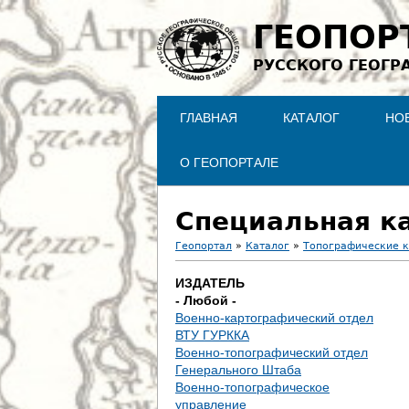
ГЕОПОР
РУССКОГО ГЕОГР
ГЛАВНАЯ
КАТАЛОГ
НО
О ГЕОПОРТАЛЕ
Специальная ка
Геопортал
»
Каталог
»
Топографические 
В
ИЗДАТЕЛЬ
- Любой -
ы
Военно-картографический отдел
ВТУ ГУРККА
з
Военно-топографический отдел
Генерального Штаба
д
Военно-топографическое
управление