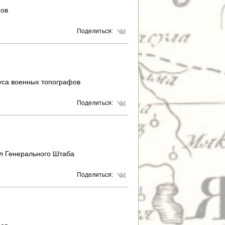
фов
Поделиться:
уса военных топографов
Поделиться:
л Генерального Штаба
Поделиться: