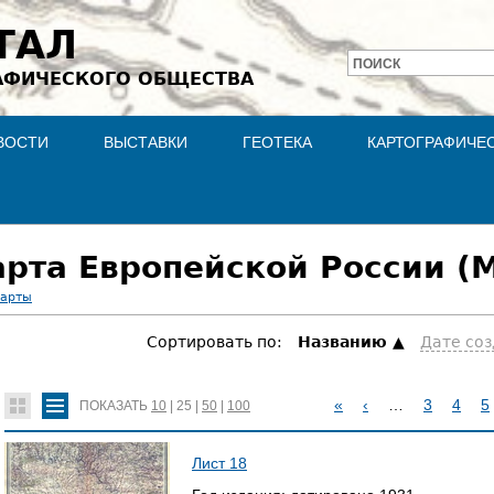
Jump to navigation
ТАЛ
ПОИСК
АФИЧЕСКОГО ОБЩЕСТВА
Форма
поиска
ВОСТИ
ВЫСТАВКИ
ГЕОТЕКА
КАРТОГРАФИЧЕ
рта Европейской России (М
карты
Сортировать по:
Hазванию
Дате со
«
‹
…
3
4
5
ПОКАЗАТЬ
10
|
25
|
50
|
100
С
Лист 18
Т