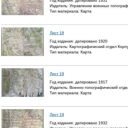
Год издания:
датировано
1931
Издатель:
Управление военных топогра
Р
Тип материала:
Карта
А
Н
Лист 18
И
Год издания:
датировано
1920
Издатель:
Картографический отдел Корп
Ц
Тип материала:
Карта
Ы
Лист 19
Год издания:
датировано
1917
Издатель:
Военно-топографический отде
Тип материала:
Карта
Лист 19
Год издания:
датировано
1932