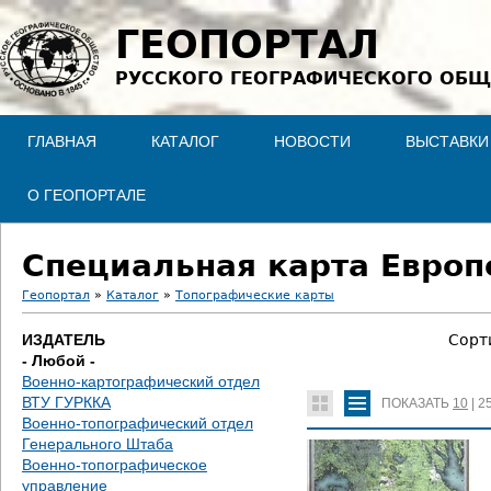
Jump to navigation
ГЕОПОРТАЛ
РУССКОГО ГЕОГРАФИЧЕСКОГО ОБЩ
ГЛАВНАЯ
КАТАЛОГ
НОВОСТИ
ВЫСТАВКИ
О ГЕОПОРТАЛЕ
Специальная карта Европе
Геопортал
»
Каталог
»
Топографические карты
В
ИЗДАТЕЛЬ
Сорт
- Любой -
ы
Военно-картографический отдел
ВТУ ГУРККА
ПОКАЗАТЬ
10
|
2
з
Военно-топографический отдел
Генерального Штаба
д
Военно-топографическое
управление