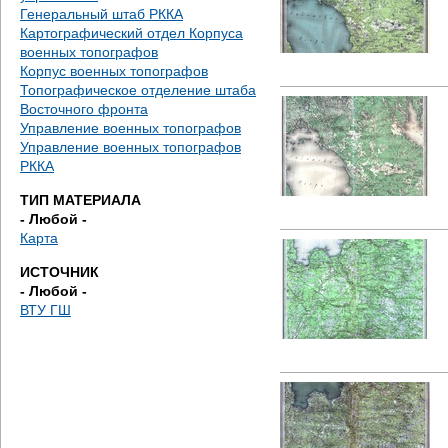
е
Генеральный штаб РККА
Картографический отдел Корпуса
с
военных топографов
Корпус военных топографов
ь
Топографическое отделение штаба
Восточного фронта
Управление военных топографов
Управление военных топографов
РККА
ТИП МАТЕРИАЛА
- Любой -
Карта
ИСТОЧНИК
- Любой -
ВТУ ГШ