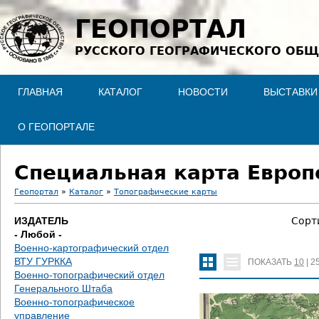
Jump to navigation
ГЕОПОРТАЛ
РУССКОГО ГЕОГРАФИЧЕСКОГО ОБЩ
ГЛАВНАЯ
КАТАЛОГ
НОВОСТИ
ВЫСТАВКИ
О ГЕОПОРТАЛЕ
Специальная карта Европе
Геопортал
»
Каталог
»
Топографические карты
В
ИЗДАТЕЛЬ
Сорт
- Любой -
ы
Военно-картографический отдел
ВТУ ГУРККА
ПОКАЗАТЬ
10
|
2
з
Военно-топографический отдел
Генерального Штаба
д
Военно-топографическое
управление