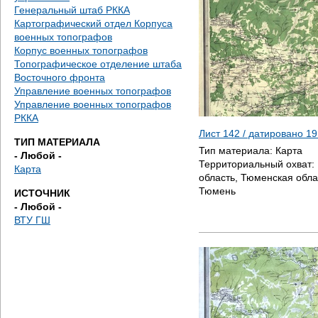
е
Генеральный штаб РККА
Картографический отдел Корпуса
с
военных топографов
Корпус военных топографов
ь
Топографическое отделение штаба
Восточного фронта
Управление военных топографов
Управление военных топографов
РККА
Лист 142 / датировано
19
ТИП МАТЕРИАЛА
Тип материала:
Карта
- Любой -
Территориальный охват:
Карта
область, Тюменская облас
Тюмень
ИСТОЧНИК
- Любой -
ВТУ ГШ