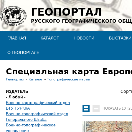
Jump to navigation
ГЕОПОРТАЛ
РУССКОГО ГЕОГРАФИЧЕСКОГО ОБЩ
ГЛАВНАЯ
КАТАЛОГ
НОВОСТИ
ВЫСТАВКИ
О ГЕОПОРТАЛЕ
Специальная карта Европе
Геопортал
»
Каталог
»
Топографические карты
В
ИЗДАТЕЛЬ
Сорт
- Любой -
ы
Военно-картографический отдел
ВТУ ГУРККА
ПОКАЗАТЬ
10
|
2
з
Военно-топографический отдел
Генерального Штаба
д
Военно-топографическое
управление