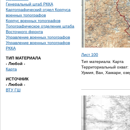
е
Генеральный штаб РККА
Картографический отдел Корпуса
с
военных топографов
Корпус военных топографов
ь
Топографическое отделение штаба
Восточного фронта
Управление военных топографов
Управление военных топографов
РККА
Лист 100
ТИП МАТЕРИАЛА
Тип материала:
Карта
- Любой -
Территориальный охват:
Карта
Урмия, Ван, Хаккари, оз
ИСТОЧНИК
- Любой -
ВТУ ГШ