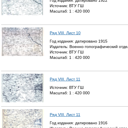
Год издания:
датировано
1922
Источник:
ВТУ ГШ
Р
Масштаб:
1 : 420 000
А
Н
Ряд VIII. Лист 10
И
Год издания:
датировано
1915
Издатель:
Военно-топографический отде
Ц
Источник:
ВТУ ГШ
Масштаб:
1 : 420 000
Ы
Ряд VIII. Лист 11
Источник:
ВТУ ГШ
Масштаб:
1 : 420 000
Ряд VIII. Лист 11
Год издания:
датировано
1916