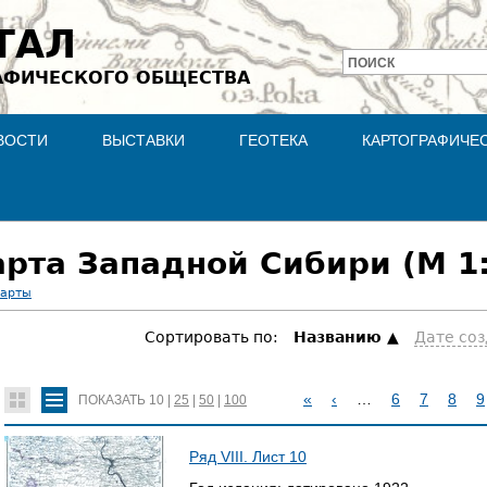
Jump to navigation
ТАЛ
ПОИСК
АФИЧЕСКОГО ОБЩЕСТВА
Форма
поиска
ВОСТИ
ВЫСТАВКИ
ГЕОТЕКА
КАРТОГРАФИЧЕ
рта Западной Сибири (М 1:
карты
Сортировать по:
Hазванию
Дате со
«
‹
…
6
7
8
9
ПОКАЗАТЬ
10
|
25
|
50
|
100
С
Ряд VIII. Лист 10
Т