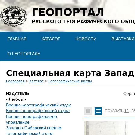
Jump to navigation
ГЕОПОРТАЛ
РУССКОГО ГЕОГРАФИЧЕСКОГО ОБЩ
ГЛАВНАЯ
КАТАЛОГ
НОВОСТИ
ВЫСТАВКИ
О ГЕОПОРТАЛЕ
Специальная карта Запад
Геопортал
»
Каталог
»
Топографические карты
В
ИЗДАТЕЛЬ
Сорт
- Любой -
ы
Военно-картографический отдел
Военно-топографический отдел
ПОКАЗАТЬ
10
|
2
з
Военно-топографическое
управление
д
Западно-Сибирский военно-
топографический отдел