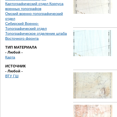
е
Картографический отдел Корпуса
военных топографов
с
Омский военно-топографический
отдел
ь
Сибирский Военно-
Топографический отдел
Топографическое отделение штаба
Восточного фронта
ТИП МАТЕРИАЛА
- Любой -
Карта
ИСТОЧНИК
- Любой -
ВТУ ГШ