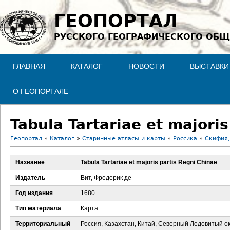
Jump to navigation
ГЕОПОРТАЛ
РУССКОГО ГЕОГРАФИЧЕСКОГО ОБЩ
ГЛАВНАЯ
КАТАЛОГ
НОВОСТИ
ВЫСТАВКИ
О ГЕОПОРТАЛЕ
Tabula Tartariae et majori
Геопортал
»
Каталог
»
Старинные атласы и карты
»
Россика
»
Скифия,
В
Название
Tabula Tartariae et majoris partis Regni Chinae
ы
Издатель
Вит, Фредерик де
з
Год издания
1680
Тип материала
Карта
д
Территориальный
Россия, Казахстан, Китай, Северный Ледовитый о