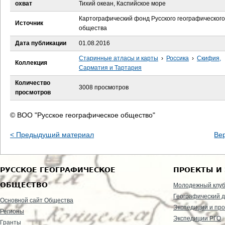
е
охват
Тихий океан, Каспийское море
Картографический фонд Русского географического
с
Источник
общества
ь
Дата публикации
01.08.2016
Старинные атласы и карты
›
Россика
›
Скифия,
Коллекция
Сарматия и Тартария
Количество
3008 просмотров
просмотров
© ВОО "Русское географическое общество"
< Предыдущий материал
Ве
РУССКОЕ ГЕОГРАФИЧЕСКОЕ
ПРОЕКТЫ И
ОБЩЕСТВО
Молодежный клу
Географический д
Основной сайт Общества
Экспедиции и пр
Регионы
Экспедиции РГО
Гранты