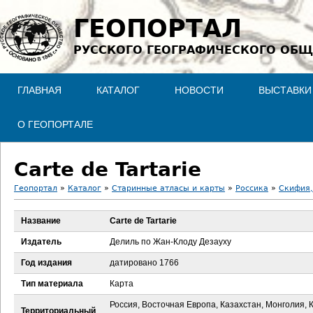
Jump to navigation
ГЕОПОРТАЛ
РУССКОГО ГЕОГРАФИЧЕСКОГО ОБЩ
ГЛАВНАЯ
КАТАЛОГ
НОВОСТИ
ВЫСТАВКИ
О ГЕОПОРТАЛЕ
Carte de Tartarie
Геопортал
»
Каталог
»
Старинные атласы и карты
»
Россика
»
Скифия,
В
Название
Carte de Tartarie
ы
Издатель
Делиль по Жан-Клоду Дезауху
з
Год издания
датировано 1766
Тип материала
Карта
д
Россия, Восточная Европа, Казахстан, Монголия, 
Территориальный