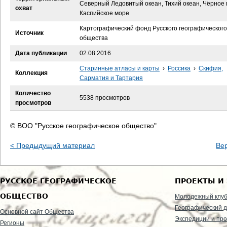
е
Северный Ледовитый океан, Тихий океан, Чёрное 
охват
Каспийское море
с
Картографический фонд Русского географического
Источник
общества
ь
Дата публикации
02.08.2016
Старинные атласы и карты
›
Россика
›
Скифия,
Коллекция
Сарматия и Тартария
Количество
5538 просмотров
просмотров
© ВОО "Русское географическое общество"
< Предыдущий материал
Ве
РУССКОЕ ГЕОГРАФИЧЕСКОЕ
ПРОЕКТЫ И
ОБЩЕСТВО
Молодежный клу
Географический д
Основной сайт Общества
Экспедиции и пр
Регионы