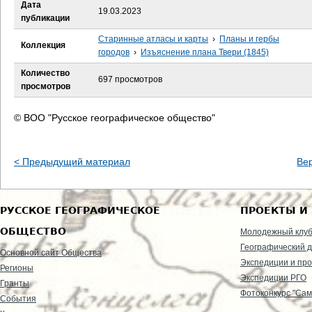
е
Дата
19.03.2023
публикации
с
Старинные атласы и карты
›
Планы и гербы
Коллекция
городов
›
Изъяснение плана Твери (1845)
ь
Количество
697 просмотров
просмотров
© ВОО "Русское географическое общество"
< Предыдущий материал
Ве
РУССКОЕ ГЕОГРАФИЧЕСКОЕ
ПРОЕКТЫ И
ОБЩЕСТВО
Молодежный клу
Географический д
Основной сайт Общества
Экспедиции и пр
Регионы
Экспедиции РГО
Гранты
Фотоконкурс "Сам
События