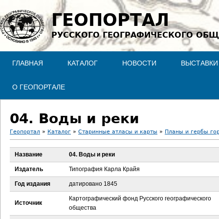
Jump to navigation
ГЕОПОРТАЛ
РУССКОГО ГЕОГРАФИЧЕСКОГО ОБЩ
ГЛАВНАЯ
КАТАЛОГ
НОВОСТИ
ВЫСТАВКИ
О ГЕОПОРТАЛЕ
04. Воды и реки
Геопортал
»
Каталог
»
Старинные атласы и карты
»
Планы и гербы го
В
Название
04. Воды и реки
ы
Издатель
Типография Карла Крайя
з
Год издания
датировано 1845
Картографический фонд Русского географического
д
Источник
общества