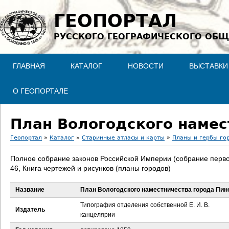
Jump to navigation
ГЕОПОРТАЛ
РУССКОГО ГЕОГРАФИЧЕСКОГО ОБЩ
ГЛАВНАЯ
КАТАЛОГ
НОВОСТИ
ВЫСТАВКИ
О ГЕОПОРТАЛЕ
План Вологодского намес
Геопортал
»
Каталог
»
Старинные атласы и карты
»
Планы и гербы го
В
Полное собрание законов Российской Империи (собрание перво
46, Книга чертежей и рисунков (планы городов)
ы
Название
План Вологодского наместничества города Пин
з
Типография отделения собственной Е. И. В.
Издатель
д
канцелярии