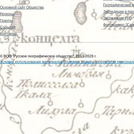
Географический д
Основной сайт Общества
Экспедиции и пр
Регионы
Экспедиции РГО
Гранты
Фотоконкурс "Сам
События
Контакты
© ВОО "Русское географическое общество", 2013-2026 г.
Условия использования материалов
Политика защиты и обработки персонал