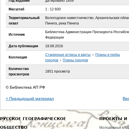
Год издания
датировано 1859
е
Масштаб
1 : 12 600
с
Территориальный
Вологодское наместничество, Архангельская облас
охват
Пинега, река Пинега
ь
Библиотека Администрации Президента Российск
Источник
Федерации
Дата публикации
18.08.2016
Старинные атласы и карты
›
Планы и гербы
Коллекция
городов
›
Планы городов
Количество
1851 просмотр
просмотров
© Библиотека АП РФ
< Предыдущий материал
Ве
РУССКОЕ ГЕОГРАФИЧЕСКОЕ
ПРОЕКТЫ И
ОБЩЕСТВО
Молодежный клу