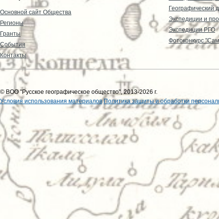
Географический д
Основной сайт Общества
Экспедиции и пр
Регионы
Экспедиции РГО
Гранты
Фотоконкурс "Сам
События
Контакты
© ВОО "Русское географическое общество", 2013-2026 г.
Условия использования материалов
Политика защиты и обработки персонал