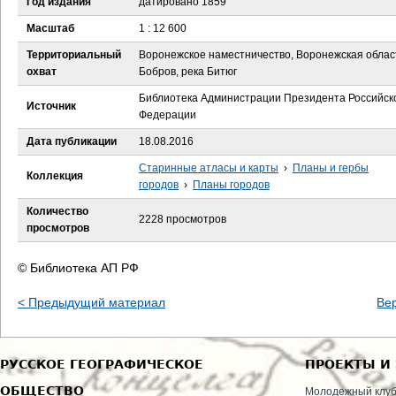
Год издания
датировано 1859
е
Масштаб
1 : 12 600
с
Территориальный
Воронежское наместничество, Воронежская облас
охват
Бобров, река Битюг
ь
Библиотека Администрации Президента Российск
Источник
Федерации
Дата публикации
18.08.2016
Старинные атласы и карты
›
Планы и гербы
Коллекция
городов
›
Планы городов
Количество
2228 просмотров
просмотров
© Библиотека АП РФ
< Предыдущий материал
Ве
РУССКОЕ ГЕОГРАФИЧЕСКОЕ
ПРОЕКТЫ И
ОБЩЕСТВО
Молодежный клу