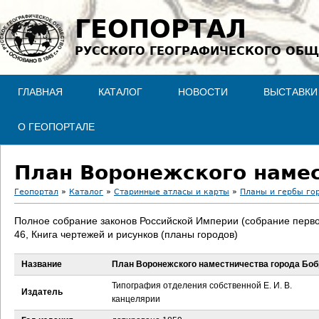
Jump to navigation
ГЕОПОРТАЛ
РУССКОГО ГЕОГРАФИЧЕСКОГО ОБЩ
ГЛАВНАЯ
КАТАЛОГ
НОВОСТИ
ВЫСТАВКИ
О ГЕОПОРТАЛЕ
План Воронежского намес
Геопортал
»
Каталог
»
Старинные атласы и карты
»
Планы и гербы го
В
Полное собрание законов Российской Империи (собрание перво
46, Книга чертежей и рисунков (планы городов)
ы
Название
План Воронежского наместничества города Боб
з
Типография отделения собственной Е. И. В.
Издатель
д
канцелярии