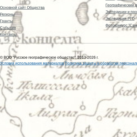
Географический д
Основной сайт Общества
Экспедиции и пр
Регионы
Экспедиции РГО
Гранты
Фотоконкурс "Сам
События
Контакты
© ВОО "Русское географическое общество", 2013-2026 г.
Условия использования материалов
Политика защиты и обработки персонал