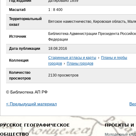
Год издания
датировано 1859
е
Масштаб
1 : 8 400
с
Территориальный
Вятское наместничество, Кировская область, Ма
охват
ь
Библиотека Администрации Президента Российск
Источник
Федерации
Дата публикации
18.08.2016
Старинные атласы и карты
›
Планы и гербы
Коллекция
городов
›
Планы городов
Количество
2130 просмотров
просмотров
© Библиотека АП РФ
< Предыдущий материал
Ве
РУССКОЕ ГЕОГРАФИЧЕСКОЕ
ПРОЕКТЫ И
ОБЩЕСТВО
Молодежный клу