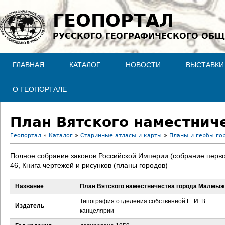
Jump to navigation
ГЕОПОРТАЛ
РУССКОГО ГЕОГРАФИЧЕСКОГО ОБЩ
ГЛАВНАЯ
КАТАЛОГ
НОВОСТИ
ВЫСТАВКИ
О ГЕОПОРТАЛЕ
План Вятского наместни
Геопортал
»
Каталог
»
Старинные атласы и карты
»
Планы и гербы го
В
Полное собрание законов Российской Империи (собрание перво
46, Книга чертежей и рисунков (планы городов)
ы
Название
План Вятского наместничества города Малмыж
з
Типография отделения собственной Е. И. В.
Издатель
д
канцелярии