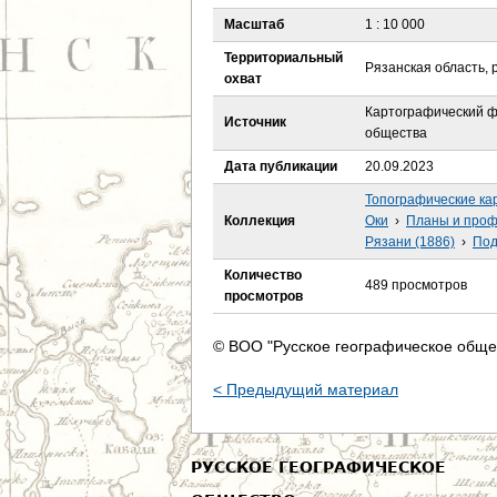
е
Масштаб
1 : 10 000
с
Территориальный
Рязанская область, 
охват
ь
Картографический ф
Источник
общества
Дата публикации
20.09.2023
Топографические ка
Коллекция
Оки
›
Планы и проф
Рязани (1886)
›
Под
Количество
489 просмотров
просмотров
© ВОО "Русское географическое обще
< Предыдущий материал
РУССКОЕ ГЕОГРАФИЧЕСКОЕ