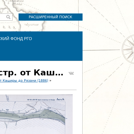
РАСШИРЕННЫЙ ПОИСК
СКИЙ ФОНД РГО
Лист 14. 140-144 и 160-165 версты по магистр. от Каширы
т Каширы до Рязани (1886)
»