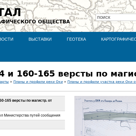
Jump to navigation
ТАЛ
ПОИСК
АФИЧЕСКОГО ОБЩЕСТВА
Форма
поиска
ВОСТИ
ВЫСТАВКИ
ГЕОТЕКА
КАРТОГРАФИЧЕ
карты
»
Планы и профили реки Оки
»
Планы и профили участка реки Оки о
160-165 версты по магистр. от
ел Министерства путей сообщения