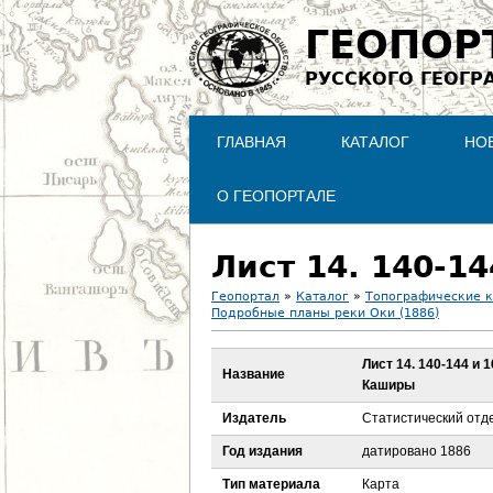
ГЕОПОР
РУССКОГО ГЕОГР
ГЛАВНАЯ
КАТАЛОГ
НО
О ГЕОПОРТАЛЕ
Геопортал
»
Каталог
»
Топографические 
Подробные планы реки Оки (1886)
В
Лист 14. 140-144 и 
ы
Название
Каширы
з
Издатель
Статистический отд
Год издания
датировано 1886
д
Тип материала
Карта