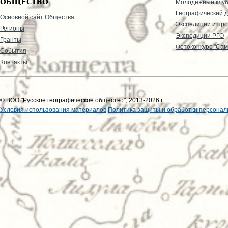
ОБЩЕСТВО
Молодежный клу
Географический д
Основной сайт Общества
Экспедиции и пр
Регионы
Экспедиции РГО
Гранты
Фотоконкурс "Сам
События
Контакты
© ВОО "Русское географическое общество", 2013-2026 г.
Условия использования материалов
Политика защиты и обработки персонал