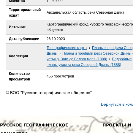
Масштаб
1 : 20 000
е
Территориальный
Архангельская область, река Северная Двина
с
охват
Картографический фонд Русского географического
ь
Источник
общества
Дата публикации
26.10.2023
Топографические карты
›
Планы и профили Севе
Двины
›
Планы и профили реки Северной Двины 
Коллекция
устья р. Ваги до Белого моря (1888)
›
Подробные
планы участка реки Северной Двины (1888)
Количество
456 просмотров
просмотров
© ВОО "Русское географическое общество"
Вернуться в ко
РУССКОЕ ГЕОГРАФИЧЕСКОЕ
ПРОЕКТЫ И