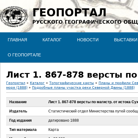
Jump to navigation
ГЕОПОРТАЛ
РУССКОГО ГЕОГРАФИЧЕСКОГО ОБЩ
ГЛАВНАЯ
КАТАЛОГ
НОВОСТИ
ВЫСТАВКИ
О ГЕОПОРТАЛЕ
Лист 1. 867-878 версты по
Геопортал
»
Каталог
»
Топографические карты
»
Планы и профили Се
моря (1888)
»
Подробные планы участка реки Северной Двины (1888)
В
Название
Лист 1. 867-878 версты по магистр. от истока С
ы
Издатель
Статистический отдел Министерства путей сооб
з
Год издания
датировано 1888
д
Тип материала
Карта