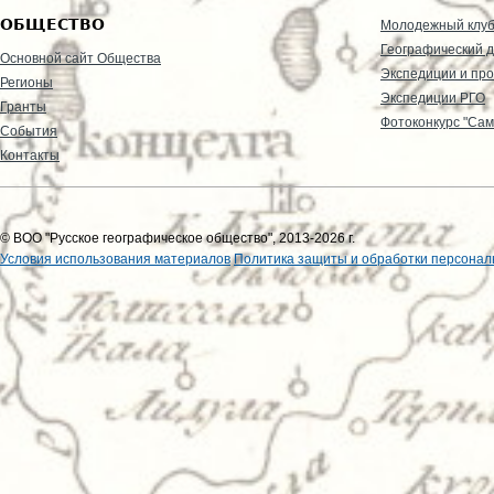
ОБЩЕСТВО
Молодежный клу
Географический д
Основной сайт Общества
Экспедиции и пр
Регионы
Экспедиции РГО
Гранты
Фотоконкурс "Сам
События
Контакты
© ВОО "Русское географическое общество", 2013-2026 г.
Условия использования материалов
Политика защиты и обработки персонал