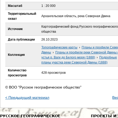
е
Масштаб
1 : 20 000
с
Территориальный
Архангельская область, река Северная Двина
охват
ь
Картографический фонд Русского географического
Источник
общества
Дата публикации
26.10.2023
Топографические карты
›
Планы и профили Севе
Двины
›
Планы и профили реки Северной Двины 
Коллекция
устья р. Ваги до Белого моря (1888)
›
Подробные
планы участка реки Северной Двины (1888)
Количество
428 просмотров
просмотров
© ВОО "Русское географическое общество"
< Предыдущий материал
Ве
РУССКОЕ ГЕОГРАФИЧЕСКОЕ
ПРОЕКТЫ И