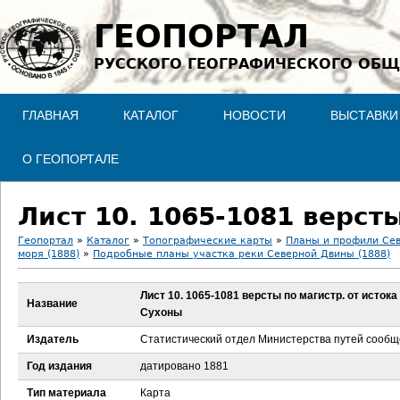
Jump to navigation
ГЕОПОРТАЛ
РУССКОГО ГЕОГРАФИЧЕСКОГО ОБЩ
ГЛАВНАЯ
КАТАЛОГ
НОВОСТИ
ВЫСТАВКИ
О ГЕОПОРТАЛЕ
Геопортал
»
Каталог
»
Топографические карты
»
Планы и профили Се
моря (1888)
»
Подробные планы участка реки Северной Двины (1888)
В
Лист 10. 1065-1081 версты по магистр. от истока
ы
Название
Сухоны
з
Издатель
Статистический отдел Министерства путей сооб
Год издания
датировано 1881
д
Тип материала
Карта