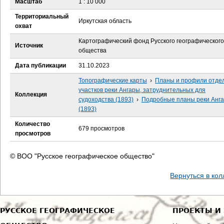
Масштаб
1 : 10 000
е
Территориальный
Иркутская область
с
охват
Картографический фонд Русского географического
ь
Источник
общества
Дата публикации
31.10.2023
Топографические карты
›
Планы и профили отде
участков реки Ангары, затруднительных для
Коллекция
судоходства (1893)
›
Подробные планы реки Анг
(1893)
Количество
679 просмотров
просмотров
© ВОО "Русское географическое общество"
Вернуться в ко
РУССКОЕ ГЕОГРАФИЧЕСКОЕ
ПРОЕКТЫ И