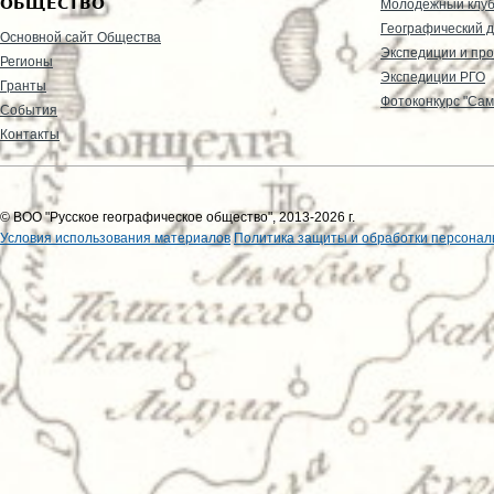
ОБЩЕСТВО
Молодежный клу
Географический д
Основной сайт Общества
Экспедиции и пр
Регионы
Экспедиции РГО
Гранты
Фотоконкурс "Сам
События
Контакты
© ВОО "Русское географическое общество", 2013-2026 г.
Условия использования материалов
Политика защиты и обработки персонал