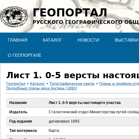
Jump to navigation
ГЕОПОРТАЛ
РУССКОГО ГЕОГРАФИЧЕСКОГО ОБЩ
ГЛАВНАЯ
КАТАЛОГ
НОВОСТИ
ВЫСТАВКИ
О ГЕОПОРТАЛЕ
Лист 1. 0-5 версты насто
Геопортал
»
Каталог
»
Топографические карты
»
Планы и профили отд
Подробные планы реки Ангары (1893)
В
Название
Лист 1. 0-5 версты настоящего участка
ы
Издатель
Статистический отдел Министерства путей сооб
з
Год издания
датировано 1893
д
Тип материала
Карта