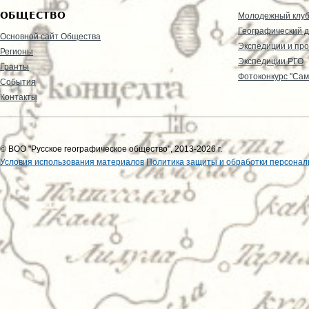
ОБЩЕСТВО
Молодежный клу
Географический д
Основной сайт Общества
Экспедиции и пр
Регионы
Экспедиции РГО
Гранты
Фотоконкурс "Сам
События
Контакты
© ВОО "Русское географическое общество", 2013-2026 г.
Условия использования материалов
Политика защиты и обработки персонал