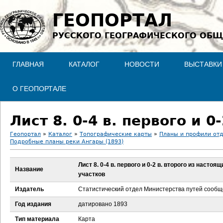
Jump to navigation
ГЕОПОРТАЛ
РУССКОГО ГЕОГРАФИЧЕСКОГО ОБЩ
ГЛАВНАЯ
КАТАЛОГ
НОВОСТИ
ВЫСТАВКИ
О ГЕОПОРТАЛЕ
Геопортал
»
Каталог
»
Топографические карты
»
Планы и профили отд
Подробные планы реки Ангары (1893)
В
Лист 8. 0-4 в. первого и 0-2 в. второго из настоящ
ы
Название
участков
з
Издатель
Статистический отдел Министерства путей сооб
Год издания
датировано 1893
д
Тип материала
Карта