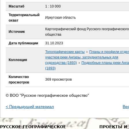
е
Масштаб
1 : 10 000
с
Территориальный
Иркутская область
охват
ь
Картографический фонд Русского географического
Источник
общества
Дата публикации
31.10.2023
Топографические карты
›
Планы и профили отде
участков реки Ангары, затруднительных для
Коллекция
судоходства (1893)
›
Подробные планы реки Анг
(1893)
Количество
369 просмотров
просмотров
© ВОО "Русское географическое общество"
< Предыдущий материал
Ве
РУССКОЕ ГЕОГРАФИЧЕСКОЕ
ПРОЕКТЫ И