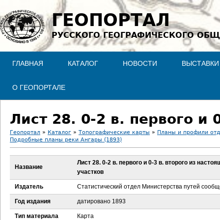
Jump to navigation
ГЕОПОРТАЛ
РУССКОГО ГЕОГРАФИЧЕСКОГО ОБЩ
ГЛАВНАЯ
КАТАЛОГ
НОВОСТИ
ВЫСТАВКИ
О ГЕОПОРТАЛЕ
Геопортал
»
Каталог
»
Топографические карты
»
Планы и профили отд
Подробные планы реки Ангары (1893)
В
Лист 28. 0-2 в. первого и 0-3 в. второго из насто
ы
Название
участков
з
Издатель
Статистический отдел Министерства путей сооб
Год издания
датировано 1893
д
Тип материала
Карта