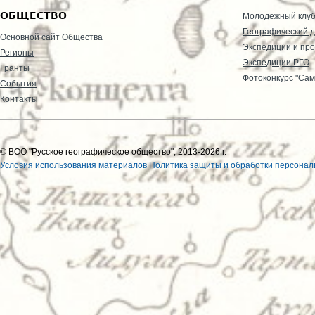
ОБЩЕСТВО
Молодежный клу
Географический д
Основной сайт Общества
Экспедиции и пр
Регионы
Экспедиции РГО
Гранты
Фотоконкурс "Сам
События
Контакты
© ВОО "Русское географическое общество", 2013-2026 г.
Условия использования материалов
Политика защиты и обработки персонал