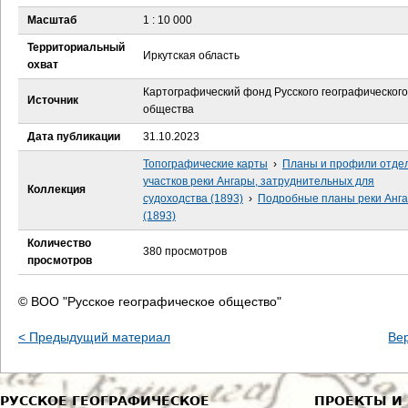
е
Масштаб
1 : 10 000
с
Территориальный
Иркутская область
охват
ь
Картографический фонд Русского географического
Источник
общества
Дата публикации
31.10.2023
Топографические карты
›
Планы и профили отде
участков реки Ангары, затруднительных для
Коллекция
судоходства (1893)
›
Подробные планы реки Анг
(1893)
Количество
380 просмотров
просмотров
© ВОО "Русское географическое общество"
< Предыдущий материал
Ве
РУССКОЕ ГЕОГРАФИЧЕСКОЕ
ПРОЕКТЫ И