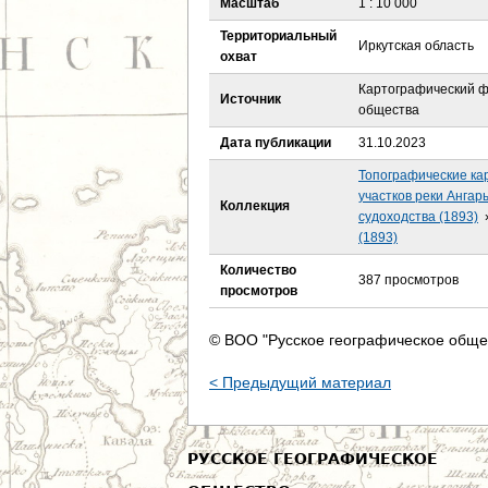
Масштаб
1 : 10 000
е
Территориальный
Иркутская область
с
охват
Картографический ф
ь
Источник
общества
Дата публикации
31.10.2023
Топографические ка
участков реки Ангар
Коллекция
судоходства (1893)
(1893)
Количество
387 просмотров
просмотров
© ВОО "Русское географическое обще
< Предыдущий материал
РУССКОЕ ГЕОГРАФИЧЕСКОЕ