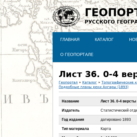
ГЕОПОР
РУССКОГО ГЕОГР
ГЛАВНАЯ
КАТАЛОГ
НО
О ГЕОПОРТАЛЕ
Лист 36. 0-4 в
Геопортал
»
Каталог
»
Топографические 
Подробные планы реки Ангары (1893)
В
Название
Лист 36. 0-4 верст
ы
Издатель
Статистический отд
з
Год издания
датировано 1893
д
Тип материала
Карта