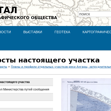
Jump to navigation
ТАЛ
ПОИСК
АФИЧЕСКОГО ОБЩЕСТВА
Форма
поиска
ВОСТИ
ВЫСТАВКИ
ГЕОТЕКА
КАРТОГРАФИЧЕ
ерсты настоящего участка
карты
»
Планы и профили отдельных участков реки Ангары, затруднительн
ы настоящего участка
ел Министерства путей сообщения