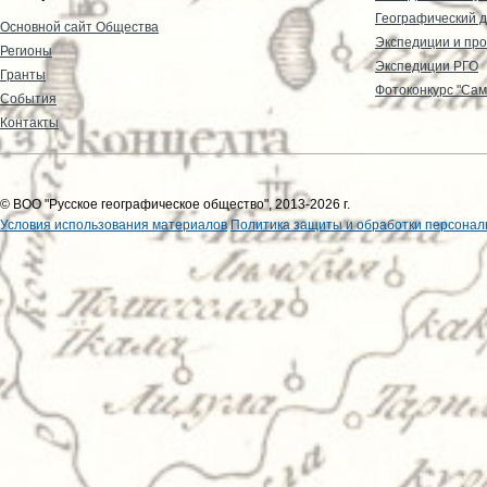
Географический д
Основной сайт Общества
Экспедиции и пр
Регионы
Экспедиции РГО
Гранты
Фотоконкурс "Сам
События
Контакты
© ВОО "Русское географическое общество", 2013-2026 г.
Условия использования материалов
Политика защиты и обработки персонал