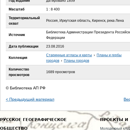
Год издания
датировано 1859
е
Масштаб
1 : 8 400
с
Территориальный
Россия, Иркутская область, Киренск, река Лена
охват
ь
Библиотека Администрации Президента Российск
Источник
Федерации
Дата публикации
23.08.2016
Старинные атласы и карты
›
Планы и гербы
Коллекция
городов
›
Планы городов
Количество
1689 просмотров
просмотров
© Библиотека АП РФ
< Предыдущий материал
Ве
РУССКОЕ ГЕОГРАФИЧЕСКОЕ
ПРОЕКТЫ И
ОБЩЕСТВО
Молодежный клу