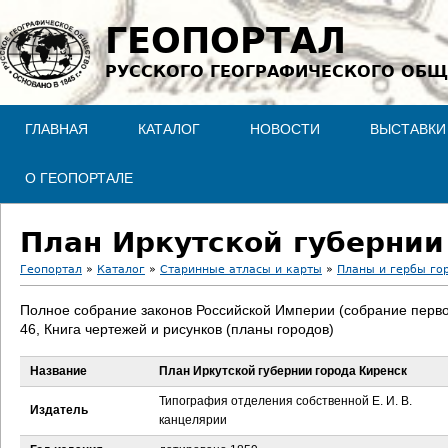
Jump to navigation
ГЕОПОРТАЛ
РУССКОГО ГЕОГРАФИЧЕСКОГО ОБЩ
ГЛАВНАЯ
КАТАЛОГ
НОВОСТИ
ВЫСТАВКИ
О ГЕОПОРТАЛЕ
План Иркутской губернии
Геопортал
»
Каталог
»
Старинные атласы и карты
»
Планы и гербы го
В
Полное собрание законов Российской Империи (собрание перво
46, Книга чертежей и рисунков (планы городов)
ы
Название
План Иркутской губернии города Киренск
з
Типография отделения собственной Е. И. В.
Издатель
д
канцелярии