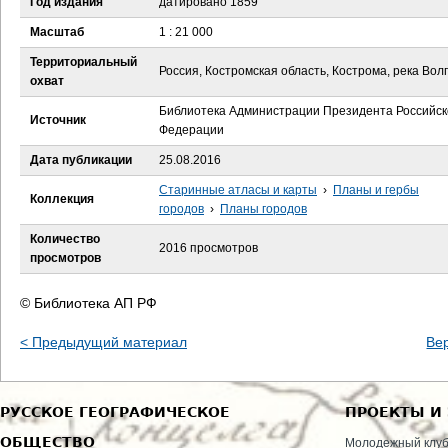
Год издания
датировано 1859
е
Масштаб
1 : 21 000
с
Территориальный
Россия, Костромская область, Кострома, река Вол
охват
ь
Библиотека Администрации Президента Российск
Источник
Федерации
Дата публикации
25.08.2016
Старинные атласы и карты
›
Планы и гербы
Коллекция
городов
›
Планы городов
Количество
2016 просмотров
просмотров
© Библиотека АП РФ
< Предыдущий материал
Ве
РУССКОЕ ГЕОГРАФИЧЕСКОЕ
ПРОЕКТЫ И
ОБЩЕСТВО
Молодежный клу