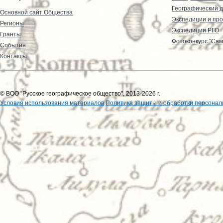
Географический д
Основной сайт Общества
Экспедиции и пр
Регионы
Экспедиции РГО
Гранты
Фотоконкурс "Сам
События
Контакты
© ВОО "Русское географическое общество", 2013-2026 г.
Условия использования материалов
Политика защиты и обработки персонал