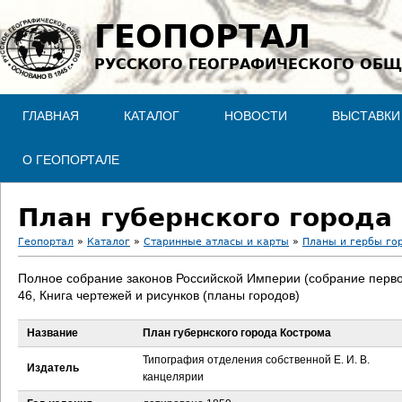
Jump to navigation
ГЕОПОРТАЛ
РУССКОГО ГЕОГРАФИЧЕСКОГО ОБЩ
ГЛАВНАЯ
КАТАЛОГ
НОВОСТИ
ВЫСТАВКИ
О ГЕОПОРТАЛЕ
План губернского города
Геопортал
»
Каталог
»
Старинные атласы и карты
»
Планы и гербы го
В
Полное собрание законов Российской Империи (собрание перво
46, Книга чертежей и рисунков (планы городов)
ы
Название
План губернского города Кострома
з
Типография отделения собственной Е. И. В.
Издатель
д
канцелярии