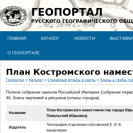
Jump to navigation
ГЕОПОРТАЛ
РУССКОГО ГЕОГРАФИЧЕСКОГО ОБЩ
ГЛАВНАЯ
КАТАЛОГ
НОВОСТИ
ВЫСТАВКИ
О ГЕОПОРТАЛЕ
Геопортал
»
Каталог
»
Старинные атласы и карты
»
Планы и гербы го
В
Полное собрание законов Российской Империи (собрание перво
46, Книга чертежей и рисунков (планы городов)
ы
План Костромского наместничества города Юрь
з
Название
Повольский (Юрьевец)
д
Типография отделения собственной Е. И. В.
Издатель
канцелярии