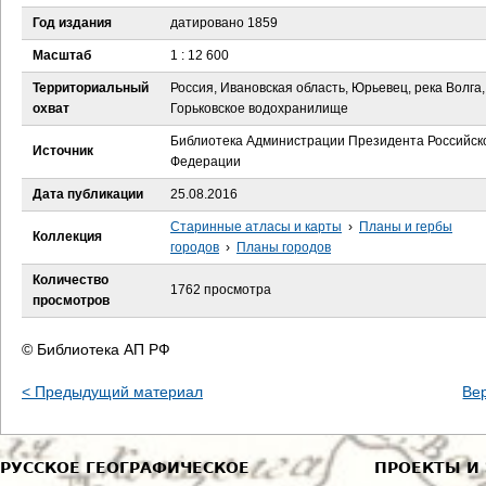
е
Год издания
датировано 1859
с
Масштаб
1 : 12 600
Территориальный
Россия, Ивановская область, Юрьевец, река Волга,
ь
охват
Горьковское водохранилище
Библиотека Администрации Президента Российск
Источник
Федерации
Дата публикации
25.08.2016
Старинные атласы и карты
›
Планы и гербы
Коллекция
городов
›
Планы городов
Количество
1762 просмотра
просмотров
© Библиотека АП РФ
< Предыдущий материал
Ве
РУССКОЕ ГЕОГРАФИЧЕСКОЕ
ПРОЕКТЫ И