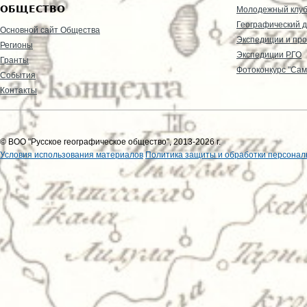
ОБЩЕСТВО
Молодежный клу
Географический д
Основной сайт Общества
Экспедиции и пр
Регионы
Экспедиции РГО
Гранты
Фотоконкурс "Сам
События
Контакты
© ВОО "Русское географическое общество", 2013-2026 г.
Условия использования материалов
Политика защиты и обработки персонал