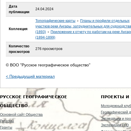
е
Дата
24.04.2024
публикации
с
Топографические карты
›
Планы и профили отдельных
ь
участков реки Ангары, затруднительных для судоходств
Коллекция
(1893)
›
Приложение к отчету по работам на реке Ангар
(1894-1899)
Количество
276 просмотров
просмотров
© ВОО "Русское географическое общество"
< Предыдущий материал
РУССКОЕ ГЕОГРАФИЧЕСКОЕ
ПРОЕКТЫ И
ОБЩЕСТВО
Молодежный клу
Географический д
Основной сайт Общества
Экспедиции и пр
Регионы
Экспедиции РГО
Гранты