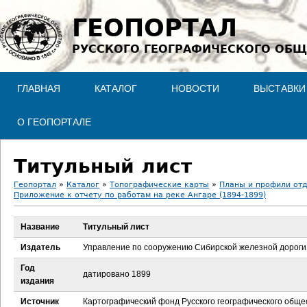
Jump to navigation
ГЕОПОРТАЛ
РУССКОГО ГЕОГРАФИЧЕСКОГО ОБЩ
ГЛАВНАЯ
КАТАЛОГ
НОВОСТИ
ВЫСТАВКИ
О ГЕОПОРТАЛЕ
Титульный лист
Геопортал
»
Каталог
»
Топографические карты
»
Планы и профили отд
Приложение к отчету по работам на реке Ангаре (1894-1899)
В
Название
Титульный лист
ы
Издатель
Управление по сооружению Сибирской железной дороги
з
Год
датировано 1899
издания
д
Источник
Картографический фонд Русского географического обще