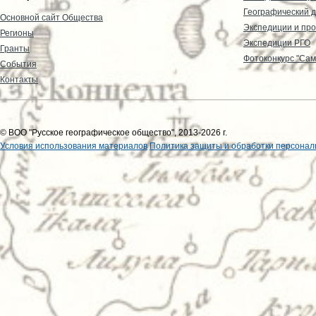
Географический д
Основной сайт Общества
Экспедиции и пр
Регионы
Экспедиции РГО
Гранты
Фотоконкурс "Сам
События
Контакты
© ВОО "Русское географическое общество", 2013-2026 г.
Условия использования материалов
Политика защиты и обработки персонал