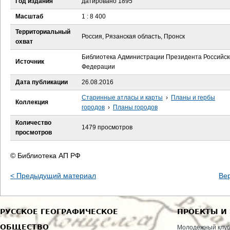
Год издания
датировано 1895
е
Масштаб
1 : 8 400
с
Территориальный
Россия, Рязанская область, Пронск
охват
ь
Библиотека Администрации Президента Российск
Источник
Федерации
Дата публикации
26.08.2016
Старинные атласы и карты
›
Планы и гербы
Коллекция
городов
›
Планы городов
Количество
1479 просмотров
просмотров
© Библиотека АП РФ
< Предыдущий материал
Ве
РУССКОЕ ГЕОГРАФИЧЕСКОЕ
ПРОЕКТЫ И
ОБЩЕСТВО
Молодежный клу