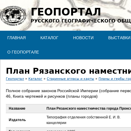
Jump to navigation
ГЕОПОРТАЛ
РУССКОГО ГЕОГРАФИЧЕСКОГО ОБЩ
ГЛАВНАЯ
КАТАЛОГ
НОВОСТИ
ВЫСТАВКИ
О ГЕОПОРТАЛЕ
План Рязанского наместн
Геопортал
»
Каталог
»
Старинные атласы и карты
»
Планы и гербы го
В
Полное собрание законов Российской Империи (собрание перво
46, Книга чертежей и рисунков (планы городов)
ы
Название
План Рязанского наместничества города Пронс
з
Типография отделения собственной Е. И. В.
Издатель
д
канцелярии