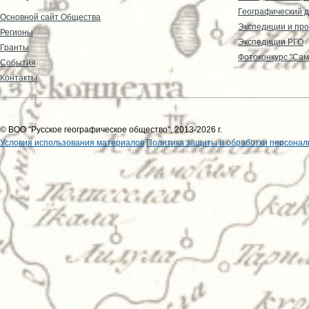
Географический д
Основной сайт Общества
Экспедиции и пр
Регионы
Экспедиции РГО
Гранты
Фотоконкурс "Сам
События
Контакты
© ВОО "Русское географическое общество", 2013-2026 г.
Условия использования материалов
Политика защиты и обработки персонал