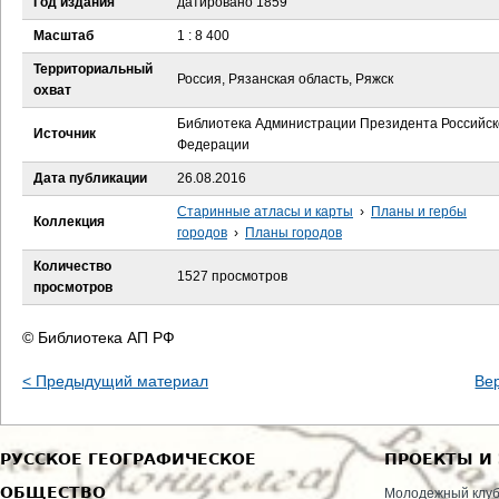
Год издания
датировано 1859
е
Масштаб
1 : 8 400
с
Территориальный
Россия, Рязанская область, Ряжск
охват
ь
Библиотека Администрации Президента Российск
Источник
Федерации
Дата публикации
26.08.2016
Старинные атласы и карты
›
Планы и гербы
Коллекция
городов
›
Планы городов
Количество
1527 просмотров
просмотров
© Библиотека АП РФ
< Предыдущий материал
Ве
РУССКОЕ ГЕОГРАФИЧЕСКОЕ
ПРОЕКТЫ И
ОБЩЕСТВО
Молодежный клу