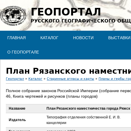
Jump to navigation
ГЕОПОРТАЛ
РУССКОГО ГЕОГРАФИЧЕСКОГО ОБЩ
ГЛАВНАЯ
КАТАЛОГ
НОВОСТИ
ВЫСТАВКИ
О ГЕОПОРТАЛЕ
План Рязанского наместн
Геопортал
»
Каталог
»
Старинные атласы и карты
»
Планы и гербы го
В
Полное собрание законов Российской Империи (собрание перво
46, Книга чертежей и рисунков (планы городов)
ы
Название
План Рязанского наместничества города Ряжск
з
Типография отделения собственной Е. И. В.
Издатель
д
канцелярии