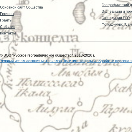
Географический д
Основной сайт Общества
Экспедиции и пр
Регионы
Экспедиции РГО
Гранты
Фотоконкурс "Сам
События
Контакты
© ВОО "Русское географическое общество", 2013-2026 г.
Условия использования материалов
Политика защиты и обработки персонал