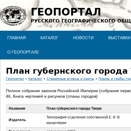
Jump to navigation
ГЕОПОРТАЛ
РУССКОГО ГЕОГРАФИЧЕСКОГО ОБЩ
ГЛАВНАЯ
КАТАЛОГ
НОВОСТИ
ВЫСТАВКИ
О ГЕОПОРТАЛЕ
План губернского города
Геопортал
»
Каталог
»
Старинные атласы и карты
»
Планы и гербы го
В
Полное собрание законов Российской Империи (собрание перво
46, Книга чертежей и рисунков (планы городов)
ы
Название
План губернского города Твери
з
Типография отделения собственной Е. И. В.
Издатель
д
канцелярии