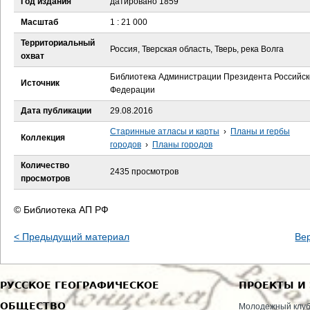
Год издания
датировано 1859
е
Масштаб
1 : 21 000
с
Территориальный
Россия, Тверская область, Тверь, река Волга
охват
ь
Библиотека Администрации Президента Российск
Источник
Федерации
Дата публикации
29.08.2016
Старинные атласы и карты
›
Планы и гербы
Коллекция
городов
›
Планы городов
Количество
2435 просмотров
просмотров
© Библиотека АП РФ
< Предыдущий материал
Ве
РУССКОЕ ГЕОГРАФИЧЕСКОЕ
ПРОЕКТЫ И
ОБЩЕСТВО
Молодежный клу